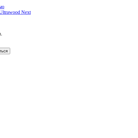
ью
ltrawood Next
.