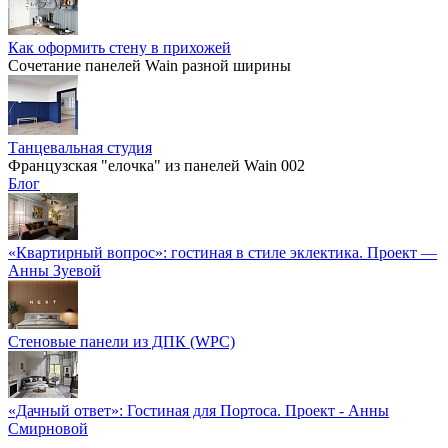
Как оформить стену в прихожей
Сочетание панелей Wain разной ширины
Танцевальная студия
Французская "елочка" из панелей Wain 002
Блог
«Квартирный вопрос»: гостиная в стиле эклектика. Проект —
Анны Зуевой
Стеновые панели из ДПК (WPC)
«Дачный ответ»: Гостиная для Портоса. Проект - Анны
Смирновой