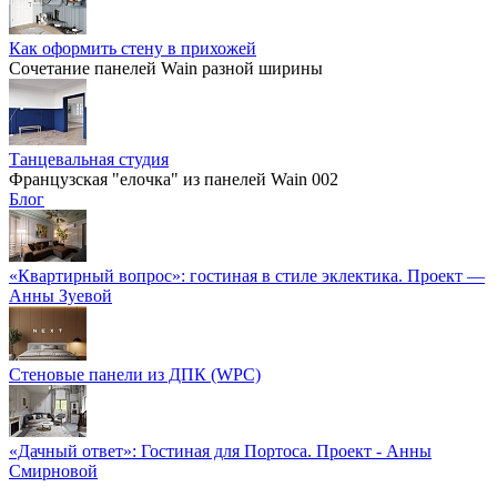
Как оформить стену в прихожей
Сочетание панелей Wain разной ширины
Танцевальная студия
Французская "елочка" из панелей Wain 002
Блог
«Квартирный вопрос»: гостиная в стиле эклектика. Проект —
Анны Зуевой
Стеновые панели из ДПК (WPC)
«Дачный ответ»: Гостиная для Портоса. Проект - Анны
Смирновой