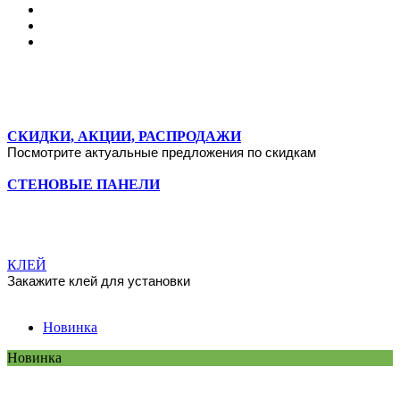
ПЛИНТУСЫ
Ultrawood представляет 44 модели напольного плинтуса от 50
до 230 мм
СКИДКИ, АКЦИИ, РАСПРОДАЖИ
Посмотрите актуальные предложения по скидкам
СТЕНОВЫЕ ПАНЕЛИ
ГОТОВЫЕ РЕШЕНИЯ
МОНТАЖ / УСТАНОВКА
Посмотрите видео и скачайте инструкцию по установке
Ultrawood
КЛЕЙ
Закажите клей для установки
Новинка
Новинка