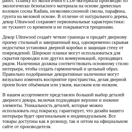
работ. Планку из экологичного LDF-материала производят из
экологически безопасного материала на основе древесных
волокон сосны Radiata, низкоэмиссионной смолы, парафина,
грунта на меловой основе. В отличие от натурального дерева,
декор Ultrawood сохраняет первоначальные характеристики:
не тускнеет со временем и не покрывается трещинами.
Декор Ultrawood создаёт четкие границы и придаёт дверному
проему стильный и завершенный вид, одновременно скрывая
недостатки установки дверной коробки и защищая стену от
повреждений. Широкие планки могут использоваться для
скрытия проводки или других коммуникаций, проходящих
рядом. Наличники должны соответствовать основному стилю
интерьера, чтобы создать гармоничный и цельный образ.
Правильно подобранные декоративные наличники могут
визуально изменять восприятие пространства, делая дверной
проем более объёмным или узким, высоким или низким.
В нашем ассортименте представлен большой выбор деталей
дверного декора, включая подходящие верхние и нижние
элементы. Уникальность деталей, которые можно
использовать под покраску, гарантирует, что дизайн вашего
интерьера будет оригинальным и индивидуальным. Все
товары доступны как в розницу, так и оптом на официальном
сайте от производителя.