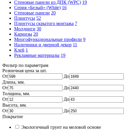
Стеновые панели из ДПК (WPC)
19
Серия «Белый» (White)
16
Стеновые панели
20
Плинтусы
52
Плинтусы скрытого монтажа
7
Молдинги
30
Карнизы
20
Многофункциональные профили
9
Наличники и дверной декор
11
Клей
1
Рекламные материалы
19
Фильтр по параметрам
Розничная цена за шт.
От
До
Длина, мм.
От
До
Толщина, мм.
От
До
Высота, мм.
От
До
Покрытие
Экологичный грунт на меловой основе