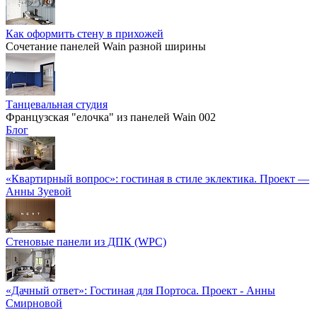
Как оформить стену в прихожей
Сочетание панелей Wain разной ширины
Танцевальная студия
Французская "елочка" из панелей Wain 002
Блог
«Квартирный вопрос»: гостиная в стиле эклектика. Проект —
Анны Зуевой
Стеновые панели из ДПК (WPC)
«Дачный ответ»: Гостиная для Портоса. Проект - Анны
Смирновой